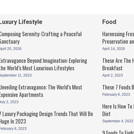
Luxury Lifestyle
Food
Composing Serenity: Crafting a Peaceful
Harnessing Fres
Sanctuary
Preservation a
April 20, 2026
April 14, 2026
Extravagance Beyond Imagination: Exploring
These Are The H
the World’s Most Luxurious Lifestyles
Breakfast
September 11, 2023
April 2, 2023
Unveiling Extravagance: The World’s Most
These 7 Foods 
Expensive Apartments
February 6, 2023
July 2, 2023
Here Is How To
7 Luxury Packaging Design Trends That Will Be
Diet
Huge In 2023
September 4, 2022
February 6, 2023
9 Foods To Figh