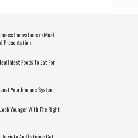
hness: Innovations in Meal
nd Presentation
ealthiest Foods To Eat For
Boost Your Immune System
 Look Younger With The Right
t Anxiety And Fatigue: Get