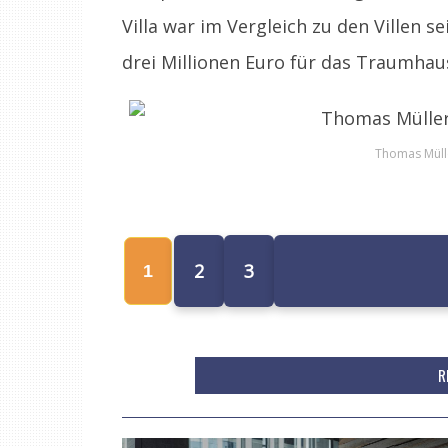
Villa war im Vergleich zu den Villen se
drei Millionen Euro für das Traumha
Thomas Mülle
2
3
1
R