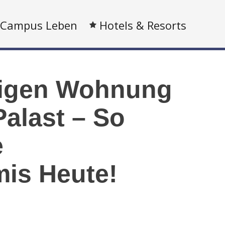
Campus Leben
Hotels & Resorts
zigen Wohnung
alast – So
e
mis Heute!